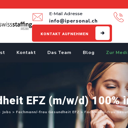
E-Mail Adresse
info@ipersonal.ch
KONTAKT AUFNEHMEN
st
Kontakt
Das Team
Blog
Zur Medi
heit EFZ (m/w/d) 100% i
>
Jobs
>
Fachmann/-frau Gesundheit EFZ
>
Fachmann/-frau Gesun