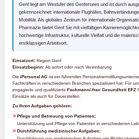
Genf liegt am Westufer des Genfersees und ist durch aus
gekennzeichnet: internationale Flughäfen, Bahnverbindung
Mobilität. Als globales Zentrum für internationale Organisat
Pharmazie bietet Genf Sie mit vielfältigen Karrieremöglichk
hochwertige Infrastruktur, kulturelle Vielfalt und die male
erstklassigen Arbeitsort.
Einsatzort:
Region Genf
Einsatzbeginn:
Ab sofort oder nach Vereinbarung
Die
iPersonal AG
ist ein führendes Personalvermittlungsunterne
Fachkräften in verschiedenen Branchen spezialisiert hat. Für 
engagierte und qualifizierte
Fachmann/-frau Gesundheit EFZ
f
Einsätze als auch für Dauerstellen.
Zu Ihren Aufgaben gehören:
Pflege und Betreuung von Patienten:
Unterstützung und Pflege von Patienten in verschiedenen Le
Durchführung medizinischer Aufgaben:
Durchführung von medizinischen Aufgaben wie Blutdruckmes