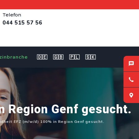
Telefon
044 515 57 56
zinbranche
🇩🇪
🇬🇧
🇵🇱
🇸🇰
n Region Genf gesucht.
dheit EFZ (m/w/d) 100% in Region Genf gesucht.