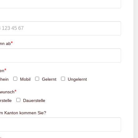
*
inn ab
*
en
hein
Mobil
Gelernt
Ungelernt
*
swunsch
stelle
Dauerstelle
em Kanton kommen Sie?