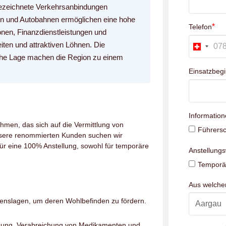
gezeichnete Verkehrsanbindungen
en und Autobahnen ermöglichen eine hohe
*
Telefon
ionen, Finanzdienstleistungen und
eiten und attraktiven Löhnen. Die
rische Lage machen die Region zu einem
Einsatzbeg
Information
hmen, das sich auf die Vermittlung von
Führersc
unsere renommierten Kunden suchen wir
ür eine 100% Anstellung, sowohl für temporäre
Anstellung
Temporär
Aus welch
benslagen, um deren Wohlbefinden zu fördern.
sung, Verabreichung von Medikamenten und