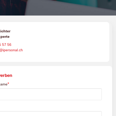
ichter
perte
5 57 56
o@ipersonal.ch
werben
*
name