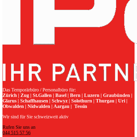
Das Temporärbüro / Personalbüro für:
Zürich | Zug | St.Gallen | Basel | Bern | Luzern | Graubünden |
Glarus | Schaffhausen | Schwyz | Solothurn | Thurgau | Uri |
Obwalden | Nidwalden | Aargau | Tessin
Wir sind für Sie schweizweit aktiv
Rufen Sie uns an
044 515 57 56