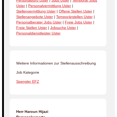
Personalbüro Uster
|
Jobs Uster
|
Temporär Jobs
Uster
|
Personalvermittlung Uster
|
Stellenvermittlung Uster
|
Offene Stellen Uster
|
Stellenangebote Uster
|
Temporärstellen Uster
|
Personalberater Jobs Uster
|
Freie Jobs Uster
|
Freie Stellen Uster
|
Jobsuche Uster
|
Personaldienstleister Uster
Weitere Informationen zur Stellenausschreibung
Job Kategorie
Spengler EFZ
Herr Haroun Hijazi
Personalexperte