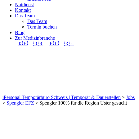
Notdienst
Kontakt
Das Team
Das Team
Termin buchen
Blog
Zur Medizinbranche
🇩🇪
🇬🇧
🇵🇱
🇸🇰
Spengler 100% für die
Region Uster gesucht
iPersonal Temporärbüro Schweiz | Temporär & Dauerstellen
>
Jobs
>
Spengler EFZ
>
Spengler 100% für die Region Uster gesucht