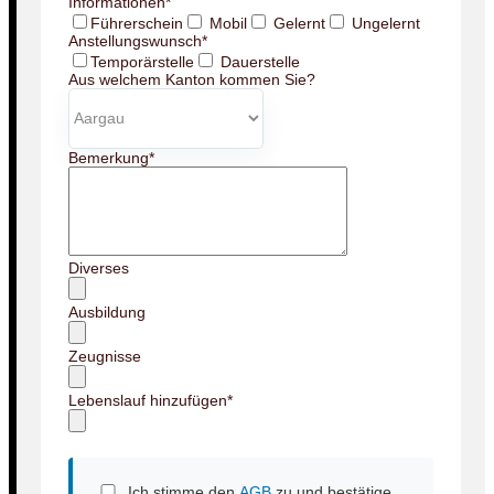
Informationen
*
Führerschein
Mobil
Gelernt
Ungelernt
Anstellungswunsch
*
Temporärstelle
Dauerstelle
Aus welchem Kanton kommen Sie?
Bemerkung
*
Diverses
Ausbildung
Zeugnisse
Lebenslauf hinzufügen
*
Ich stimme den
AGB
zu und bestätige,