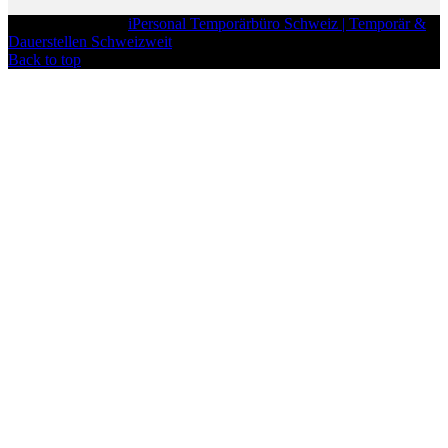
iPersonal
Copyright © 2026
iPersonal Temporärbüro Schweiz | Temporär &
Dauerstellen Schweizweit
, All Rights Reserved.
Back to top