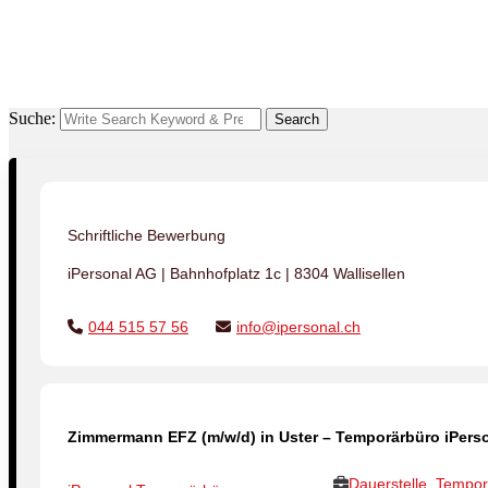
Suche:
Search
Schriftliche Bewerbung
iPersonal AG | Bahnhofplatz 1c | 8304 Wallisellen
044 515 57 56
info@ipersonal.ch
Zimmermann EFZ (m/w/d) in Uster – Temporärbüro iPers
Dauerstelle, Tempor