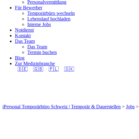
Personalvermittlung
Für Bewerber
Temporärbüro wechseln
Lebenslauf hochladen
Interne Jobs
Notdienst
Kontakt
Das Team
Das Team
Termin buchen
Blog
Zur Medizinbranche
🇩🇪
🇬🇧
🇵🇱
🇸🇰
Zimmermann EFZ (m/w/d)
iPersonal Temporärbüro Schweiz | Temporär & Dauerstellen
>
Jobs