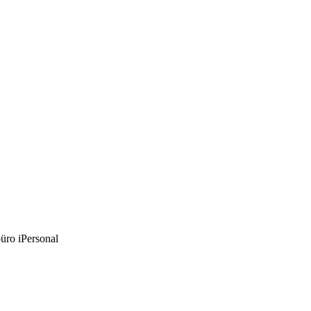
ro iPersonal
ro iPersonal