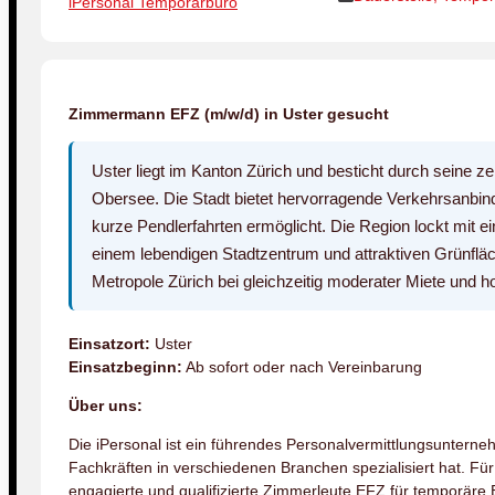
iPersonal Temporärbüro
Zimmermann EFZ (m/w/d) in Uster gesucht
Uster liegt im Kanton Zürich und besticht durch seine 
Obersee. Die Stadt bietet hervorragende Verkehrsanbi
kurze Pendlerfahrten ermöglicht. Die Region lockt mit e
einem lebendigen Stadtzentrum und attraktiven Grünfläc
Metropole Zürich bei gleichzeitig moderater Miete und h
Einsatzort:
Uster
Einsatzbeginn:
Ab sofort oder nach Vereinbarung
Über uns:
Die iPersonal ist ein führendes Personalvermittlungsunterneh
Fachkräften in verschiedenen Branchen spezialisiert hat. F
engagierte und qualifizierte Zimmerleute EFZ für temporäre E