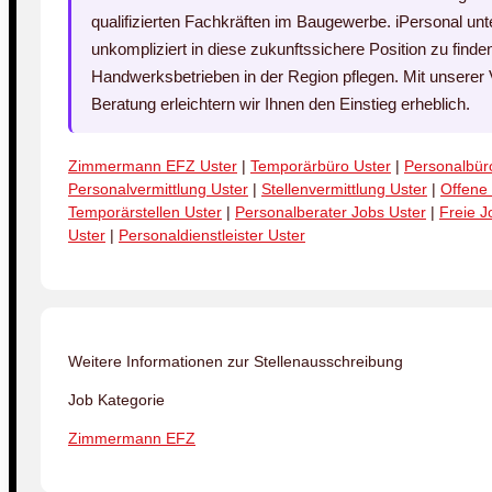
qualifizierten Fachkräften im Baugewerbe. iPersonal unte
unkompliziert in diese zukunftssichere Position zu finden
Handwerksbetrieben in der Region pflegen. Mit unserer V
Beratung erleichtern wir Ihnen den Einstieg erheblich.
Zimmermann EFZ Uster
|
Temporärbüro Uster
|
Personalbür
Personalvermittlung Uster
|
Stellenvermittlung Uster
|
Offene 
Temporärstellen Uster
|
Personalberater Jobs Uster
|
Freie J
Uster
|
Personaldienstleister Uster
Weitere Informationen zur Stellenausschreibung
Job Kategorie
Zimmermann EFZ