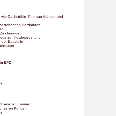
n wie Dachstühle, Fachwerkhäuser und
 bestehenden Holzbauten
en
 Zeichnungen
euge zur Holzbearbeitung
 der Baustelle
chleuten
in EFZ
ze
schiedenen Kunden
i unseren Kunden
en