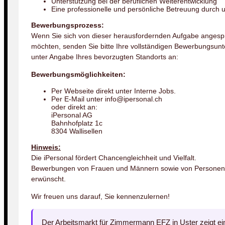
Unterstützung bei der beruflichen Weiterentwicklung
Eine professionelle und persönliche Betreuung durch
Bewerbungsprozess:
Wenn Sie sich von dieser herausfordernden Aufgabe angesp
möchten, senden Sie bitte Ihre vollständigen Bewerbungsunt
unter Angabe Ihres bevorzugten Standorts an:
Bewerbungsmöglichkeiten:
Per Webseite direkt unter Interne Jobs.
Per E-Mail unter info@ipersonal.ch
oder direkt an:
iPersonal AG
Bahnhofplatz 1c
8304 Wallisellen
Hinweis:
Die iPersonal fördert Chancengleichheit und Vielfalt.
Bewerbungen von Frauen und Männern sowie von Personen mi
erwünscht.
Wir freuen uns darauf, Sie kennenzulernen!
Der Arbeitsmarkt für Zimmermann EFZ in Uster zeigt e