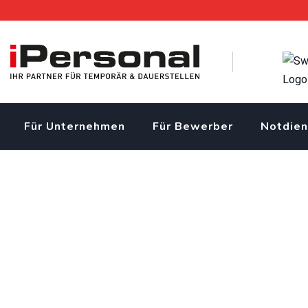
Skip
to
content
Für Unternehmen
Für Bewerber
Notdien
Lancy
iPersonal Temporärbüro Schweiz | Temporär & Dauerstellen