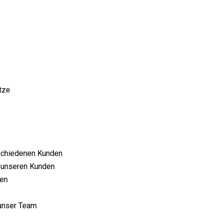
ätze
schiedenen Kunden
i unseren Kunden
gen
 unser Team