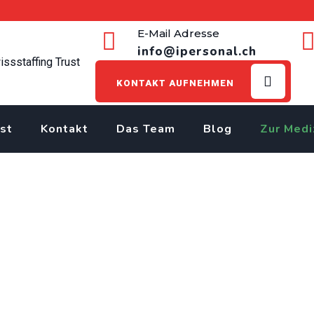
E-Mail Adresse
info@ipersonal.ch
KONTAKT AUFNEHMEN
st
Kontakt
Das Team
Blog
Zur Medi
>
Jobs
>
Lancy