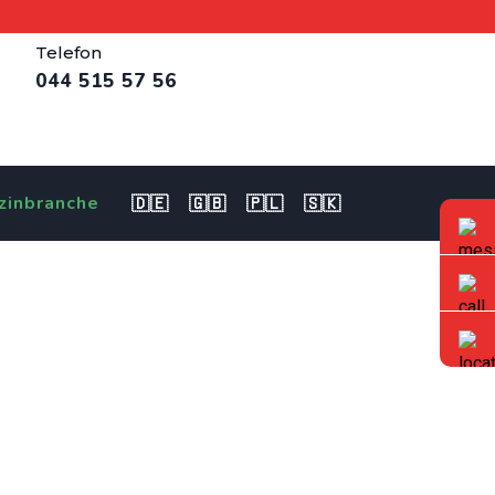
Telefon
044 515 57 56
zinbranche
🇩🇪
🇬🇧
🇵🇱
🇸🇰