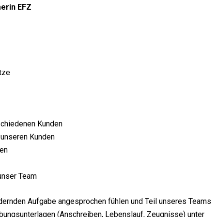
erin EFZ
ätze
schiedenen Kunden
i unseren Kunden
gen
 unser Team
dernden Aufgabe angesprochen fühlen und Teil unseres Teams
bungsunterlagen (Anschreiben, Lebenslauf, Zeugnisse) unter