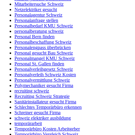
Mitarbeitersuche Schweiz
Netzelektriker gesucht
Personalagentur Schweiz
Personalanfrage stellen
Personalbedarf KMU Schweiz
personalberatung schweiz
Personal Bern finden
Personalbeschaffung Schweiz
Personalengpass überbrücken
Personal gesucht Bau Schweiz
Personalmangel KMU Schweiz
Personal St. Gallen finden
Personalverleihgesetz Schweiz
Personalverleih Schweiz Kosten
Personalvermittlung Schweiz
Polymechaniker gesucht Firma
recruiting schweiz
Recruiting Schweiz Strategie
Sanitärinstallateur gesucht Firma
Schlechtes Temporärbüro erkennen
Schreiner gesucht Firma
schweiz elektriker ausbildung
temporärarbeit
Temporärbüro Kosten Arbeitgeber
Temporärbüro Vergleich Schweiz