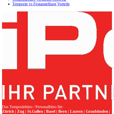
Temporär vs Festanstellung Vorteile
Das Temporärbüro / Personalbüro für:
Zürich | Zug | St.Gallen | Basel | Bern | Luzern | Graubünden |