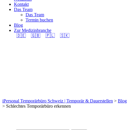
Kontakt
Das Team
Das Team
Termin buchen
Blog
Zur Medizinbranche
🇩🇪
🇬🇧
🇵🇱
🇸🇰
Tag: Schlechtes
Temporärbüro
erkennen
iPersonal Temporärbüro Schweiz | Temporär & Dauerstellen
>
Blog
>
Schlechtes Temporärbüro erkennen