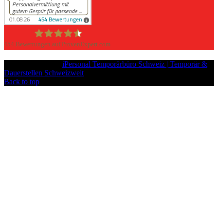
454
Bewertungen auf ProvenExpert.com
iPersonal
Copyright © 2026
iPersonal Temporärbüro Schweiz | Temporär &
Dauerstellen Schweizweit
, All Rights Reserved.
Back to top