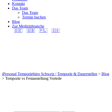
Kontakt
Das Team
Das Team
Termin buchen
Blog
Zur Medizinbranche
🇩🇪
🇬🇧
🇵🇱
🇸🇰
Tag: Temporär vs
Festanstellung Vorteile
iPersonal Temporärbüro Schweiz | Temporär & Dauerstellen
>
Blog
>
Temporär vs Festanstellung Vorteile