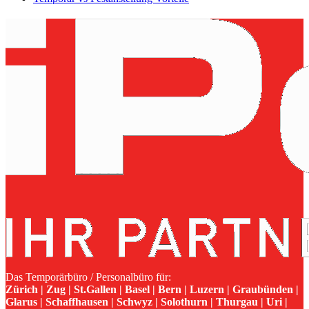
Das Temporärbüro / Personalbüro für:
Zürich | Zug | St.Gallen | Basel | Bern | Luzern | Graubünden |
Glarus | Schaffhausen | Schwyz | Solothurn | Thurgau | Uri |