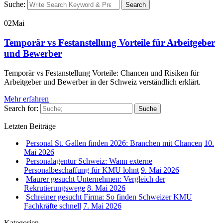
Suche:
Search
02
Mai
Temporär vs Festanstellung Vorteile für Arbeitgeber
und Bewerber
Temporär vs Festanstellung Vorteile: Chancen und Risiken für
Arbeitgeber und Bewerber in der Schweiz verständlich erklärt.
Mehr erfahren
Search for:
Suche
Letzten Beiträge
Personal St. Gallen finden 2026: Branchen mit Chancen
10.
Mai 2026
Personalagentur Schweiz: Wann externe
Personalbeschaffung für KMU lohnt
9. Mai 2026
Maurer gesucht Unternehmen: Vergleich der
Rekrutierungswege
8. Mai 2026
Schreiner gesucht Firma: So finden Schweizer KMU
Fachkräfte schnell
7. Mai 2026
Kategorien