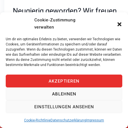
Neugierig geworden? Wir freuen
uns auf Sie
Cookie-Zustimmung
verwalten
Bewerben Sie sich jetzt als Elektroinstallateur für
Um dir ein optimales Erlebnis zu bieten, verwenden wir Technologien wie
Rheinfelden. Denn iPersonal vermittelt schnell und
Cookies, um Geräteinformationen zu speichern und/oder darauf
zuzugreifen. Wenn du diesen Technologien zustimmst, können wir Daten
persönlich – gute Fachkräfte verdienen ausserdem
wie das Surfverhalten oder eindeutige IDs auf dieser Website verarbeiten.
gute Partner. Zögern Sie daher nicht und senden
Wenn du deine Zustimmung nicht erteilst oder zurückziehst, können
bestimmte Merkmale und Funktionen beeinträchtigt werden.
Sie uns noch heute Ihre Unterlagen.
AKZEPTIEREN
Per E-Mail
cj@ipersonal.ch
ABLEHNEN
Ihr
Celina Janett
Ansprechpartner
EINSTELLUNGEN ANSEHEN
www.ipersonal.ch/offene-
Offene Stellen
stellen/
Cookie-Richtlinie
Datenschutzerklärung
Impressum