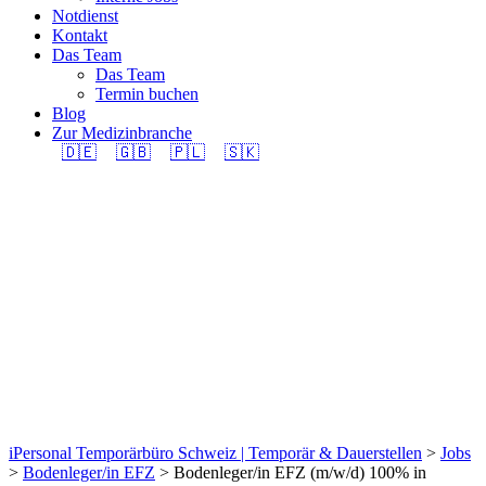
Notdienst
Kontakt
Das Team
Das Team
Termin buchen
Blog
Zur Medizinbranche
🇩🇪
🇬🇧
🇵🇱
🇸🇰
Bodenleger/in EFZ
(m/w/d) 100% in
Region Ostermundigen
gesucht.
iPersonal Temporärbüro Schweiz | Temporär & Dauerstellen
>
Jobs
>
Bodenleger/in EFZ
>
Bodenleger/in EFZ (m/w/d) 100% in