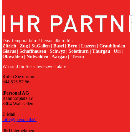
Das Temporärbüro / Personalbüro für:
Zürich | Zug | St.Gallen | Basel | Bern | Luzern | Graubünden |
Glarus | Schaffhausen | Schwyz | Solothurn | Thurgau | Uri |
Obwalden | Nidwalden | Aargau | Tessin
Wir sind für Sie schweizweit aktiv
Rufen Sie uns an
044 515 57 56
iPersonal AG
Bahnhofplatz 1c
8304 Wallisellen
E-Mail
info@ipersonal.ch
für Unternehmen