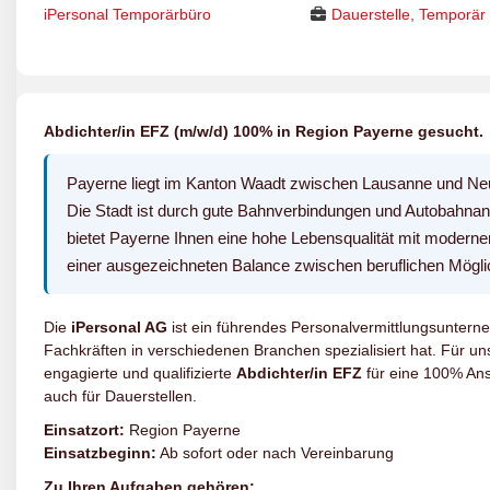
iPersonal Temporärbüro
Dauerstelle, Temporär
Abdichter/in EFZ (m/w/d) 100% in Region Payerne gesucht.
Payerne liegt im Kanton Waadt zwischen Lausanne und Neuc
Die Stadt ist durch gute Bahnverbindungen und Autobahnansc
bietet Payerne Ihnen eine hohe Lebensqualität mit modernen
einer ausgezeichneten Balance zwischen beruflichen Mögl
Die
iPersonal AG
ist ein führendes Personalvermittlungsunterne
Fachkräften in verschiedenen Branchen spezialisiert hat. Für 
engagierte und qualifizierte
Abdichter/in EFZ
für eine 100% Ans
auch für Dauerstellen.
Einsatzort:
Region Payerne
Einsatzbeginn:
Ab sofort oder nach Vereinbarung
Zu Ihren Aufgaben gehören: