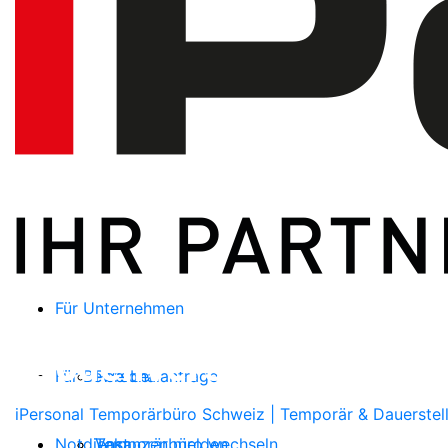
Für Unternehmen
Bodenversiegler/in EF
Für Bewerber
Personalanfrage
iPersonal Temporärbüro Schweiz | Temporär & Dauerstel
Notdienst
Vakanzen melden
Temporärbüro wechseln