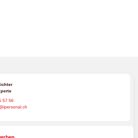
ichter
perte
5 57 56
o@ipersonal.ch
werben