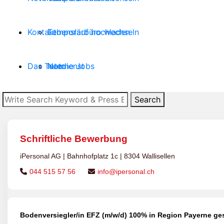
Kontakt
Temporärbüro wechseln
Lebenslauf hochladen
Das Team
Notdienst
Interne Jobs
Search
Blog
Personalvermittlung
Das Team
Suche:
Zur Medizinbranche
Termin buchen
Schriftliche Bewerbung
iPersonal AG | Bahnhofplatz 1c | 8304 Wallisellen
🇩🇪
🇬🇧
🇵🇱
🇸🇰
044 515 57 56
info@ipersonal.ch
Bodenversiegler/in EFZ (m/w/d) 100% in Region Payerne ge