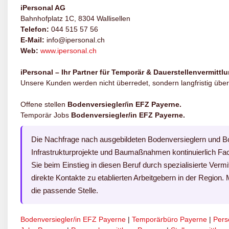
iPersonal AG
Bahnhofplatz 1C, 8304 Wallisellen
Telefon:
044 515 57 56
E-Mail:
info@ipersonal.ch
Web:
www.ipersonal.ch
iPersonal – Ihr Partner für Temporär & Dauerstellenvermittl
Unsere Kunden werden nicht überredet, sondern langfristig über
Offene stellen
Bodenversiegler/in EFZ Payerne.
Temporär Jobs
Bodenversiegler/in EFZ Payerne.
Die Nachfrage nach ausgebildeten Bodenversieglern und Bod
Infrastrukturprojekte und Baumaßnahmen kontinuierlich Fach
Sie beim Einstieg in diesen Beruf durch spezialisierte Vermi
direkte Kontakte zu etablierten Arbeitgebern in der Region. 
die passende Stelle.
Bodenversiegler/in EFZ Payerne
|
Temporärbüro Payerne
|
Pers