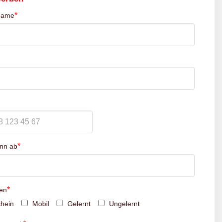
*
name
*
inn ab
*
en
hein
Mobil
Gelernt
Ungelernt