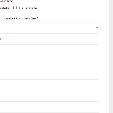
*
swunsch
stelle
Dauerstelle
em Kanton kommen Sie?
*