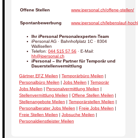
Offene Stellen
www.ipersonal.ch/offene-stellen/
Spontanbewerbung
www.ipersonal.ch/lebenslauf-hoch
Ihr iPersonal Personalexperten-Team
iPersonal AG · Bahnhofplatz 1C · 8304
Wallisellen
Telefon:
044 515 57 56
· E-Mail:
hh@ipersonal.ch
iPersonal – Ihr Partner für Temporär und
Dauerstellenvermittlung
Gärtner EFZ Meilen
|
Temporärbüro Meilen
|
Personalbüro Meilen
|
Jobs Meilen
|
Temporär
Jobs Meilen
|
Personalvermittlung Meilen
|
Stellenvermittlung Meilen
|
Offene Stellen Meilen
|
Stellenangebote Meilen
|
Temporärstellen Meilen
|
Personalberater Jobs Meilen
|
Freie Jobs Meilen
|
Freie Stellen Meilen
|
Jobsuche Meilen
|
Personaldienstleister Meilen