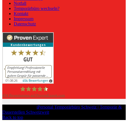
Notfall
Temporärbüro wechseln?
Kontakt
Impressum
Datenschutz
454
Bewertungen auf ProvenExpert.com
iPersonal
Copyright © 2026
iPersonal Temporärbüro Schweiz | Temporär &
Dauerstellen Schweizweit
, All Rights Reserved.
Back to top