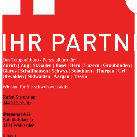
Das Temporärbüro / Personalbüro für:
Zürich | Zug | St.Gallen | Basel | Bern | Luzern | Graubünden |
Glarus | Schaffhausen | Schwyz | Solothurn | Thurgau | Uri |
Obwalden | Nidwalden | Aargau | Tessin
Wir sind für Sie schweizweit aktiv
Rufen Sie uns an
044 515 57 56
iPersonal AG
Bahnhofplatz 1c
8304 Wallisellen
E-Mail