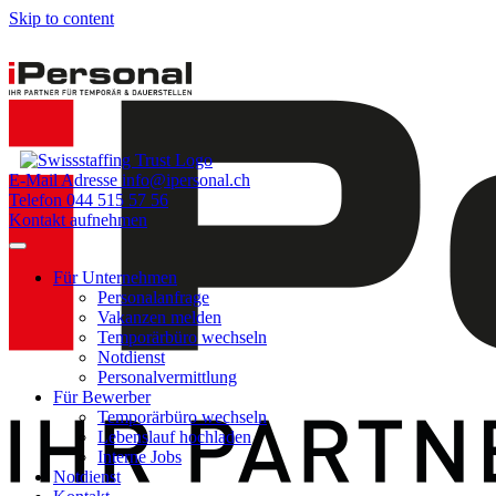
Skip to content
E-Mail Adresse
info@ipersonal.ch
Telefon
044 515 57 56
Kontakt aufnehmen
Für Unternehmen
Personalanfrage
Vakanzen melden
Temporärbüro wechseln
Notdienst
Personalvermittlung
Für Bewerber
Temporärbüro wechseln
Lebenslauf hochladen
Interne Jobs
Notdienst