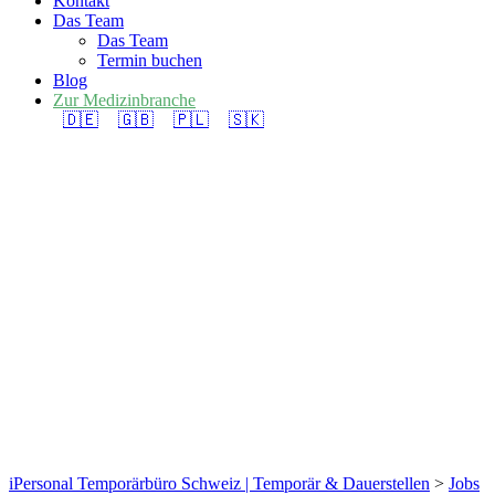
Kontakt
Das Team
Das Team
Termin buchen
Blog
Zur Medizinbranche
🇩🇪
🇬🇧
🇵🇱
🇸🇰
Gärtner EFZ (Garten-
und Landschaftsbau)
100% für die Region
Meilen – Temporär &
Dauerstelle
iPersonal Temporärbüro Schweiz | Temporär & Dauerstellen
>
Jobs