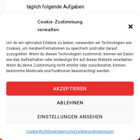
täglich folgende Aufgaben:
Cookie-Zustimmung
Zunächst beschaffen Sie Waren und Materialien
verwalten
termingerecht
Ausserdem holen Sie Offerten ein und führen
Um dir ein optimales Erlebnis zu bieten, verwenden wir Technologien wie
Preisverhandlungen
Cookies, um Geräteinformationen zu speichern und/oder darauf
zuzugreifen. Wenn du diesen Technologien zustimmst, können wir Daten
Darüber hinaus verantworten Sie das Bestellwesen
wie das Surfverhalten oder eindeutige IDs auf dieser Website verarbeiten.
sowie die Terminüberwachung
Wenn du deine Zustimmung nicht erteilst oder zurückziehst, können
bestimmte Merkmale und Funktionen beeinträchtigt werden.
Ebenso pflegen Sie die Beziehungen zu
Lieferanten
AKZEPTIEREN
Schliesslich betreuen Sie die Stammdaten im ERP-
System
ABLEHNEN
Ihre Stärken für diese Stelle
EINSTELLUNGEN ANSEHEN
Cookie-Richtlinie
Datenschutzerklärung
Impressum
Für diese Stelle als Einkaufsfachmann in Erlenbach