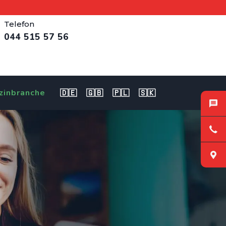
Telefon
044 515 57 56
zinbranche
🇩🇪
🇬🇧
🇵🇱
🇸🇰