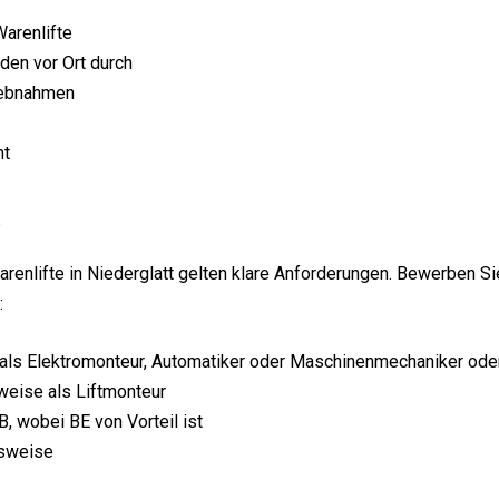
arenlifte
en vor Ort durch
iebnahmen
nt
t
renlifte in Niederglatt gelten klare Anforderungen. Bewerben Si
:
ls Elektromonteur, Automatiker oder Maschinenmechaniker ode
weise als Liftmonteur
, wobei BE von Vorteil ist
tsweise