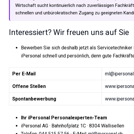
Wirtschaft sucht kontinuierlich nach zuverlässigen Fachkräft
schnellen und unbürokratischen Zugang zu geeigneten Kandid
Interessiert? Wir freuen uns auf Sie
Bewerben Sie sich deshalb jetzt als Servicetechniker
iPersonal schnell und persönlich, denn gute Fachkräft
Per E-Mail
ml@ipersonal
Offene Stellen
www.ipersonal
Spontanbewerbung
www.ipersona
Ihr iPersonal Personalexperten-Team
iPersonal AG · Bahnhofplatz 1C · 8304 Wallisellen
Telefon:
044 515 57 56
· E-Mail:
ml@ipersonal.ch