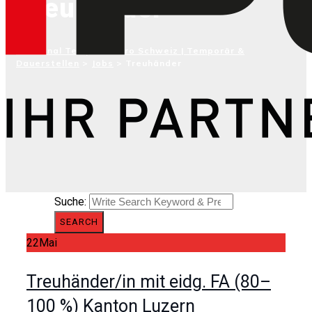
Treuhänder
iPersonal Temporärbüro Schweiz | Temporär &
Dauerstellen
>
Jobs
>
Treuhänder
Suche:
SEARCH
22
Mai
Treuhänder/in mit eidg. FA (80–
100 %) Kanton Luzern