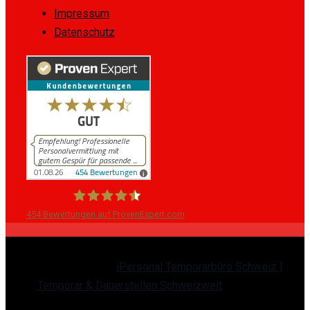
Impressum
Datenschutz
454
Bewertungen auf ProvenExpert.com
iPersonal
Copyright © 2026
iPersonal Temporärbüro Schweiz |
Temporär & Dauerstellen Schweizweit
, All Rights
Reserved.