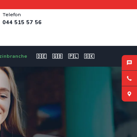
Telefon
044 515 57 56
zinbranche
🇩🇪
🇬🇧
🇵🇱
🇸🇰