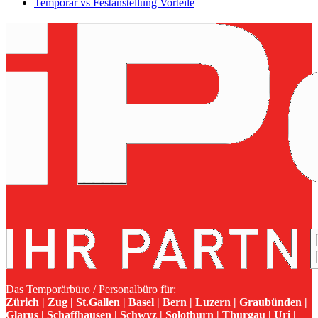
Temporär vs Festanstellung Vorteile
Das Temporärbüro / Personalbüro für:
Zürich | Zug | St.Gallen | Basel | Bern | Luzern | Graubünden |
Glarus | Schaffhausen | Schwyz | Solothurn | Thurgau | Uri |