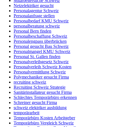
Mitarbeitersuche Schweiz
Netzelektriker gesucht
Personalagentur Schweiz
Personalanfrage stellen
Personalbedarf KMU Schweiz
personalberatung schweiz
Personal Bern finden
Personalbeschaffung Schweiz
Personalengpass überbrücken
Personal gesucht Bau Schweiz
Personalmangel KMU Schweiz
Personal St. Gallen finden
Personalverleihgesetz Schweiz
Personalverleih Schweiz Kosten
Personalvermittlung Schweiz
Polymechaniker gesucht Firma
recruiting schweiz
Recruiting Schweiz Strategie
Sanitärinstallateur gesucht Firma
Schlechtes Temporärbüro erkennen
Schreiner gesucht Firma
schweiz elektriker ausbildung
temporärarbeit
Temporärbüro Kosten Arbeitgeber
Temporärbüro Vergleich Schweiz