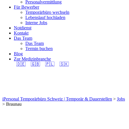
Personalvermittlung
Für Bewerber
Temporärbüro wechseln
Lebenslauf hochladen
Interne Jobs
Notdienst
Kontakt
Das Team
Das Team
Termin buchen
Blog
Zur Medizinbranche
🇩🇪
🇬🇧
🇵🇱
🇸🇰
Braunau
iPersonal Temporärbüro Schweiz | Temporär & Dauerstellen
>
Jobs
>
Braunau