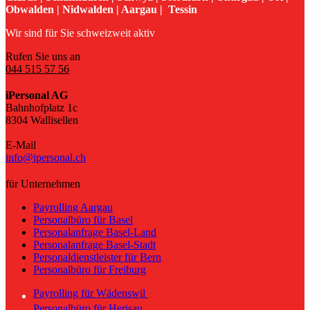
Obwalden | Nidwalden | Aargau | Tessin
Wir sind für Sie schweizweit aktiv
Rufen Sie uns an
044 515 57 56
iPersonal AG
Bahnhofplatz 1c
8304 Wallisellen
E-Mail
info@ipersonal.ch
für Unternehmen
Payrolling Aargau
Personalbüro für Basel
Personalanfrage Basel-Land
Personalanfrage Basel-Stadt
Personaldienstleister für Bern
Personalbüro für Freiburg
Payrolling für Wädenswil
Personalbüro für Herisau