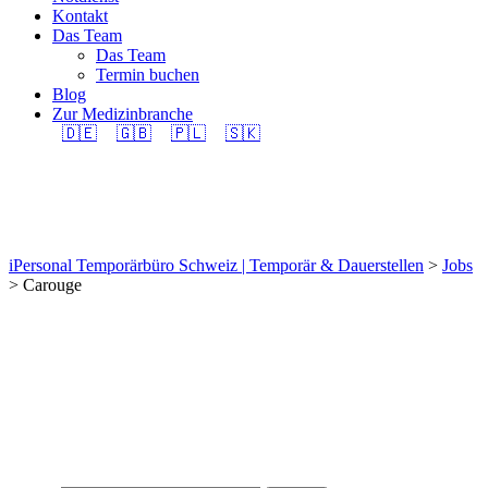
Kontakt
Das Team
Das Team
Termin buchen
Blog
Zur Medizinbranche
🇩🇪
🇬🇧
🇵🇱
🇸🇰
Carouge
iPersonal Temporärbüro Schweiz | Temporär & Dauerstellen
>
Jobs
>
Carouge