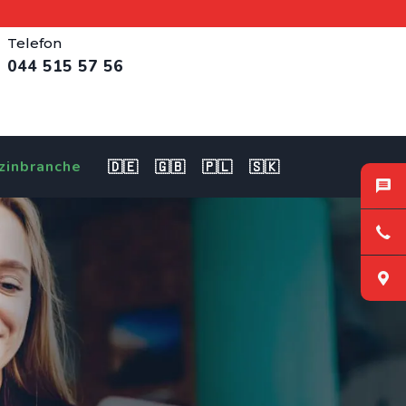
Telefon
044 515 57 56
zinbranche
🇩🇪
🇬🇧
🇵🇱
🇸🇰