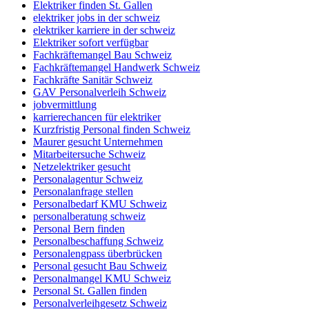
Elektriker finden St. Gallen
elektriker jobs in der schweiz
elektriker karriere in der schweiz
Elektriker sofort verfügbar
Fachkräftemangel Bau Schweiz
Fachkräftemangel Handwerk Schweiz
Fachkräfte Sanitär Schweiz
GAV Personalverleih Schweiz
jobvermittlung
karrierechancen für elektriker
Kurzfristig Personal finden Schweiz
Maurer gesucht Unternehmen
Mitarbeitersuche Schweiz
Netzelektriker gesucht
Personalagentur Schweiz
Personalanfrage stellen
Personalbedarf KMU Schweiz
personalberatung schweiz
Personal Bern finden
Personalbeschaffung Schweiz
Personalengpass überbrücken
Personal gesucht Bau Schweiz
Personalmangel KMU Schweiz
Personal St. Gallen finden
Personalverleihgesetz Schweiz