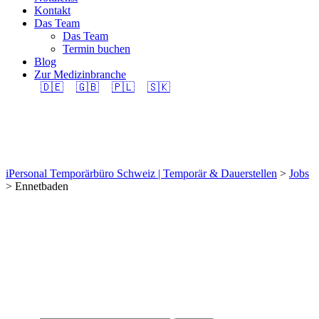
Kontakt
Das Team
Das Team
Termin buchen
Blog
Zur Medizinbranche
🇩🇪
🇬🇧
🇵🇱
🇸🇰
Ennetbaden
iPersonal Temporärbüro Schweiz | Temporär & Dauerstellen
>
Jobs
>
Ennetbaden