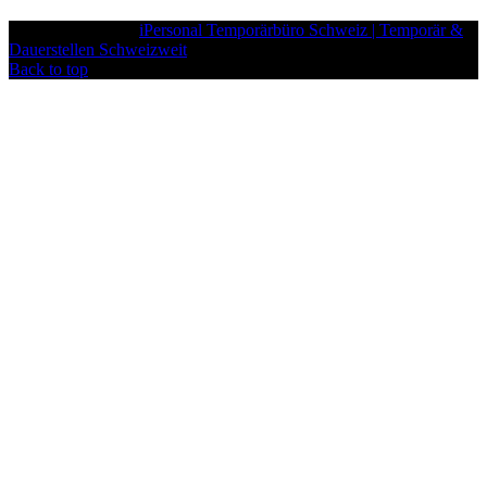
iPersonal
Copyright © 2026
iPersonal Temporärbüro Schweiz | Temporär &
Dauerstellen Schweizweit
, All Rights Reserved.
Back to top