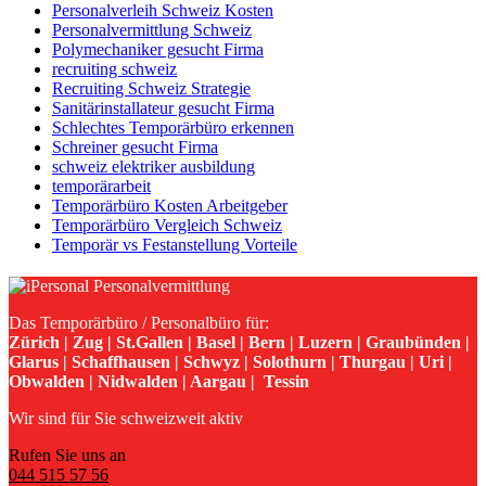
Personalverleih Schweiz Kosten
Personalvermittlung Schweiz
Polymechaniker gesucht Firma
recruiting schweiz
Recruiting Schweiz Strategie
Sanitärinstallateur gesucht Firma
Schlechtes Temporärbüro erkennen
Schreiner gesucht Firma
schweiz elektriker ausbildung
temporärarbeit
Temporärbüro Kosten Arbeitgeber
Temporärbüro Vergleich Schweiz
Temporär vs Festanstellung Vorteile
Das Temporärbüro / Personalbüro für:
Zürich | Zug | St.Gallen | Basel | Bern | Luzern | Graubünden |
Glarus | Schaffhausen | Schwyz | Solothurn | Thurgau | Uri |
Obwalden | Nidwalden | Aargau | Tessin
Wir sind für Sie schweizweit aktiv
Rufen Sie uns an
044 515 57 56