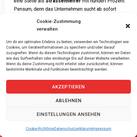
eine Stelle als
Strassenhelfer
mit hundert Prozent
Pensum, denn das Unternehmen sucht ab sofort
Fachleute für diese Aufgabe. Sie starten im Try & Hire
Cookie-Zustimmung
Modell und werden nach der Lernphase fest angestellt,
verwalten
dabei ist die LKW-Prüfung Kategorie CE erforderlich.
Um dir ein optimales Erlebnis zu bieten, verwenden wir Technologien wie
Cookies, um Geräteinformationen zu speichern und/oder darauf
Ettiswil liegt in der malerischen Luzerner
zuzugreifen. Wenn du diesen Technologien zustimmst, können wir Daten
wie das Surfverhalten oder eindeutige IDs auf dieser Website verarbeiten.
Hügellandschaft und besticht durch seine
Wenn du deine Zustimmung nicht erteilst oder zurückziehst, können
verkehrsgünstige Lage zwischen den Städten Luzern
bestimmte Merkmale und Funktionen beeinträchtigt werden.
und Willisau. Die Region ist via Hauptstrasse und
öffentliche Verkehrsmittel sehr gut erreichbar. Sie
AKZEPTIEREN
finden hier einen idealen Mix aus ländlicher Ruhe und
wirtschaftlicher Dynamik, was Ettiswil zu einem
ABLEHNEN
attraktiven Arbeitsort für Unternehmen und
EINSTELLUNGEN ANSEHEN
Arbeitnehmende macht.
Cookie-Richtlinie
Datenschutzerklärung
Impressum
Die Stelle als Strassenhelfer in