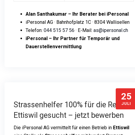
Alan Santhakumar – Ihr Berater bei iPersonal
iPersonal AG · Bahnhofplatz 1C · 8304 Wallisellen
Telefon:
044 515 57 56
· E-Mail:
as@ipersonal.ch
iPersonal – Ihr Partner für Temporär und
Dauerstellenvermittlung
25
Strassenhelfer 100% für die Region
JULI
Ettiswil gesucht – jetzt bewerben
Die iPersonal AG vermittelt für einen Betrieb in
Ettiswil