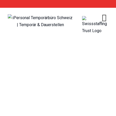
Skip
to
content
Ettiswil
iPersonal Temporärbüro Schweiz | Temporär &
Dauerstellen
>
Jobs
>
Ettiswil