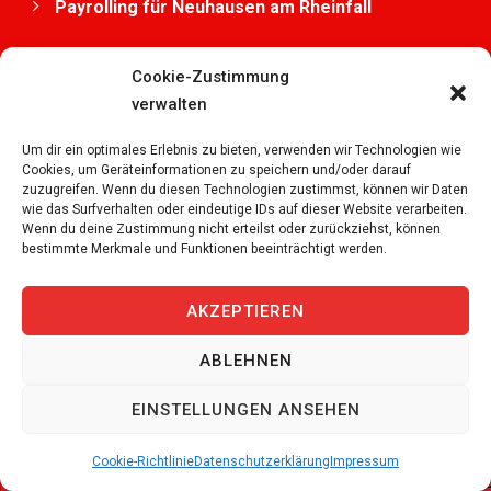
Payrolling für Neuhausen am Rheinfall
Payrolling für Chêne-Bougeries
Cookie-Zustimmung
verwalten
Personaldienstleister für Payerne
Um dir ein optimales Erlebnis zu bieten, verwenden wir Technologien wie
Temporärbüro für Worb
Cookies, um Geräteinformationen zu speichern und/oder darauf
zuzugreifen. Wenn du diesen Technologien zustimmst, können wir Daten
wie das Surfverhalten oder eindeutige IDs auf dieser Website verarbeiten.
Temporärbüro für Weinfelden
Wenn du deine Zustimmung nicht erteilst oder zurückziehst, können
bestimmte Merkmale und Funktionen beeinträchtigt werden.
AKZEPTIEREN
TEMPORÄRBÜRO SCHWEIZ
ABLEHNEN
EINSTELLUNGEN ANSEHEN
Temporärbüro für Aargau
Temporärbüro für Basel
Cookie-Richtlinie
Datenschutzerklärung
Impressum