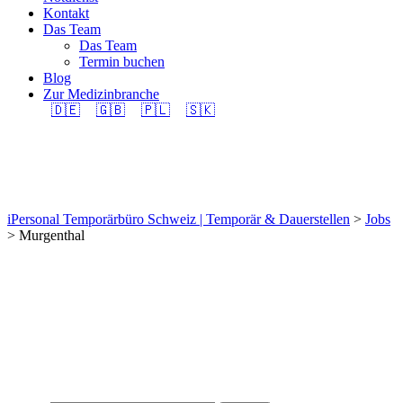
Kontakt
Das Team
Das Team
Termin buchen
Blog
Zur Medizinbranche
🇩🇪
🇬🇧
🇵🇱
🇸🇰
Murgenthal
iPersonal Temporärbüro Schweiz | Temporär & Dauerstellen
>
Jobs
>
Murgenthal