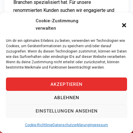
Branchen spezialisiert hat. Für unsere
renommierten Kunden suchen wir engagierte und
qualifizierte
Fachmann/-frau Gesundheit EFZ
für
Cookie-Zustimmung
eine 100% Anstellung, sowohl für temporäre
verwalten
Einsätze als auch für Dauerstellen.
Um dir ein optimales Erlebnis zu bieten, verwenden wir Technologien wie
Cookies, um Geräteinformationen zu speichern und/oder darauf
Zu Ihren Aufgaben gehören:
zuzugreifen. Wenn du diesen Technologien zustimmst, können wir Daten
wie das Surfverhalten oder eindeutige IDs auf dieser Website verarbeiten.
Wenn du deine Zustimmung nicht erteilst oder zurückziehst, können
Pflege und Betreuung von Patienten:
bestimmte Merkmale und Funktionen beeinträchtigt werden.
Unterstützung und Pflege von Patienten in
verschiedenen Lebenslagen, um deren
AKZEPTIEREN
Wohlbefinden zu fördern.
Durchführung medizinischer Aufgaben:
ABLEHNEN
Durchführung von medizinischen Aufgaben
EINSTELLUNGEN ANSEHEN
wie Blutdruckmessung, Verabreichung von
Medikamenten und Unterstützung bei
Cookie-Richtlinie
Datenschutzerklärung
Impressum
therapeutischen Maßnahmen.