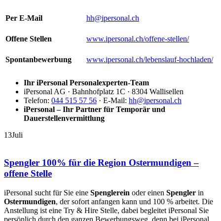
Per E-Mail
hh@ipersonal.ch
Offene Stellen
www.ipersonal.ch/offene-stellen/
Spontanbewerbung
www.ipersonal.ch/lebenslauf-hochladen/
Ihr iPersonal Personalexperten-Team
iPersonal AG · Bahnhofplatz 1C · 8304 Wallisellen
Telefon:
044 515 57 56
· E-Mail:
hh@ipersonal.ch
iPersonal – Ihr Partner für Temporär und
Dauerstellenvermittlung
13
Juli
Spengler 100% für die Region Ostermundigen –
offene Stelle
iPersonal sucht für Sie eine
Spenglerein
oder einen
Spengler
in
Ostermundigen
, der sofort anfangen kann und 100 % arbeitet. Die
Anstellung ist eine Try & Hire Stelle, dabei begleitet iPersonal Sie
persönlich durch den ganzen Bewerbungsweg, denn bei iPersonal