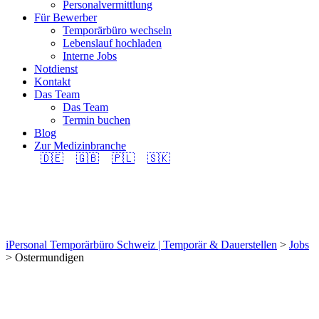
Personalvermittlung
Für Bewerber
Temporärbüro wechseln
Lebenslauf hochladen
Interne Jobs
Notdienst
Kontakt
Das Team
Das Team
Termin buchen
Blog
Zur Medizinbranche
🇩🇪
🇬🇧
🇵🇱
🇸🇰
Ostermundigen
iPersonal Temporärbüro Schweiz | Temporär & Dauerstellen
>
Jobs
>
Ostermundigen