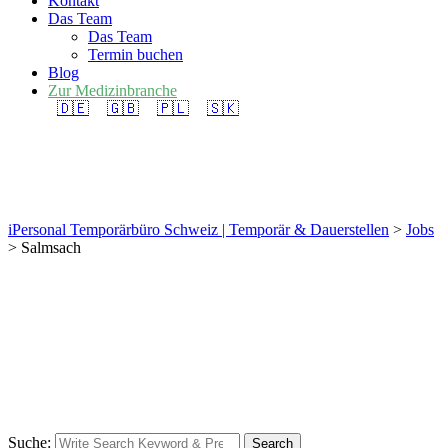
Kontakt
Das Team
Das Team
Termin buchen
Blog
Zur Medizinbranche
🇩🇪
🇬🇧
🇵🇱
🇸🇰
Salmsach
iPersonal Temporärbüro Schweiz | Temporär & Dauerstellen
>
Jobs
>
Salmsach
Suche:
Search