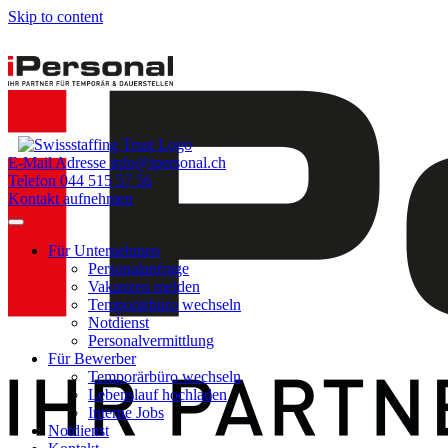
Skip to content
E-Mail Adresse
info@ipersonal.ch
Telefon
044 515 57 56
Kontakt aufnehmen
Für Unternehmen
Personalanfrage
Vakanzen melden
Temporärbüro wechseln
Notdienst
Personalvermittlung
Für Bewerber
Temporärbüro wechseln
Lebenslauf hochladen
Interne Jobs
Notdienst