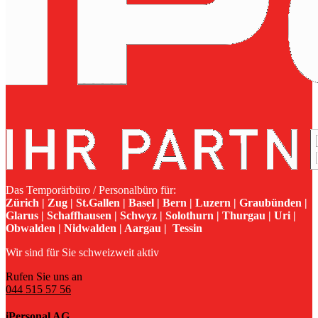
Das Temporärbüro / Personalbüro für:
Zürich | Zug | St.Gallen | Basel | Bern | Luzern | Graubünden |
Glarus | Schaffhausen | Schwyz | Solothurn | Thurgau | Uri |
Obwalden | Nidwalden | Aargau | Tessin
Wir sind für Sie schweizweit aktiv
Rufen Sie uns an
044 515 57 56
iPersonal AG