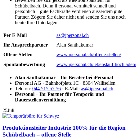
Bewerben Sie sich jetzt als Elektroinstallateur für
Schübelbach. Denn iPersonal vermittelt schnell und
persönlich – gute Fachkräfte verdienen ausserdem gute
Partner. Zögern Sie daher nicht und senden Sie uns noch
heute Ihre Unterlagen.
Per E-Mail
as@ipersonal.ch
Ihr Ansprechpartner
Alan Santhakumar
Offene Stellen
www.ipersonal.ch/offene-stellen/
Spontanbewerbung
www.ipersonal.ch/lebenslauf-hochladen/
Alan Santhakumar – Ihr Berater bei iPersonal
iPersonal AG · Bahnhofplatz 1C · 8304 Wallisellen
Telefon:
044 515 57 56
· E-Mail:
as@ipersonal.ch
iPersonal – Ihr Partner für Temporär und
Dauerstellenvermittlung
25
Juli
Produktionsleiter Industrie 100% für die Region
Schübelbach – offene Stelle