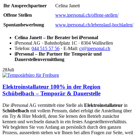
Ihr Ansprechpartner
Celina Janett
Offene Stellen
www.ipersonal.ch/offene-stellen/
Spontanbewerbung
www.ipersonal.ch/lebenslauf-hochladen/
Celina Janett – Ihr Berater bei iPersonal
iPersonal AG · Bahnhofplatz 1C · 8304 Wallisellen
Telefon:
044 515 57 56
· E-Mail:
cj@ipersonal.ch
iPersonal – Ihr Partner für Temporär und
Dauerstellenvermittlung
28
Juli
Elektroinstallateur 100% in der Region
Schübelbach – Temporär & Dauerstelle
Die iPersonal AG vermittelt eine Stelle als
Elektroinstallateur
in
Schübelbach
mit vollem Pensum, dabei erfolgt die Anstellung über
ein Try & Hire Modell, denn Sie lernen den Betrieb zunächst
kennen und wechseln danach in ein festes Angestelltenverhältnis.
Wir begleiten Sie von Anfang an persönlich durch den ganzen
Prozess, ausserdem stehen wir Ihnen bei allen Fragen zur Seite, weil