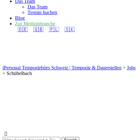
Das Team
Das Team
Termin buchen
Blog
Zur Medizinbranche
🇩🇪
🇬🇧
🇵🇱
🇸🇰
Schübelbach
iPersonal Temporärbüro Schweiz | Temporär & Dauerstellen
>
Jobs
>
Schübelbach
Suche: