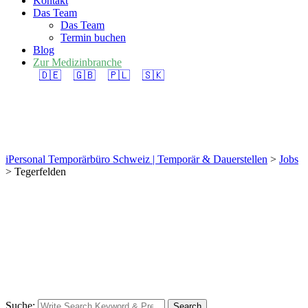
Kontakt
Das Team
Das Team
Termin buchen
Blog
Zur Medizinbranche
🇩🇪
🇬🇧
🇵🇱
🇸🇰
Tegerfelden
iPersonal Temporärbüro Schweiz | Temporär & Dauerstellen
>
Jobs
>
Tegerfelden
Suche:
Search