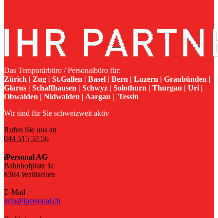
Das Temporärbüro / Personalbüro für:
Zürich | Zug | St.Gallen | Basel | Bern | Luzern | Graubünden |
Glarus | Schaffhausen | Schwyz | Solothurn | Thurgau | Uri |
Obwalden | Nidwalden | Aargau | Tessin
Wir sind für Sie schweizweit aktiv
Rufen Sie uns an
044 515 57 56
iPersonal AG
Bahnhofplatz 1c
8304 Wallisellen
E-Mail
info@ipersonal.ch