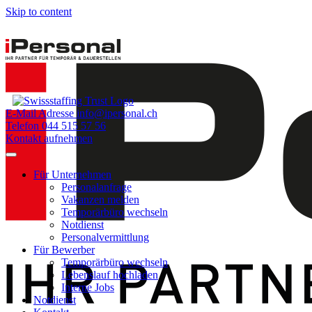
Skip to content
E-Mail Adresse
info@ipersonal.ch
Telefon
044 515 57 56
Kontakt aufnehmen
Für Unternehmen
Personalanfrage
Vakanzen melden
Temporärbüro wechseln
Notdienst
Personalvermittlung
Für Bewerber
Temporärbüro wechseln
Lebenslauf hochladen
Interne Jobs
Notdienst