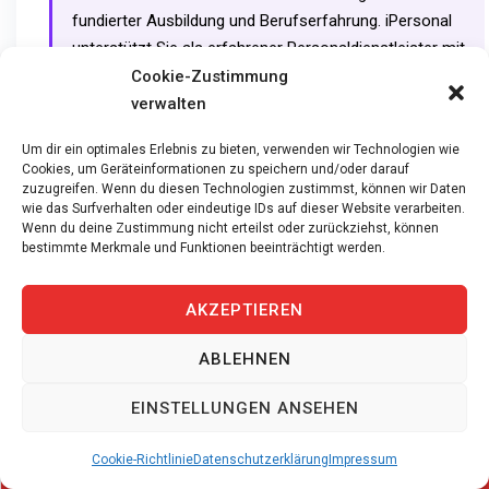
fundierter Ausbildung und Berufserfahrung. iPersonal
unterstützt Sie als erfahrener Personaldienstleister mit
persönlicher Beratung und hilft Ihnen, rasch die
Cookie-Zustimmung
passende Stelle zu finden.
verwalten
Um dir ein optimales Erlebnis zu bieten, verwenden wir Technologien wie
Interessiert? Wir freuen uns auf
Cookies, um Geräteinformationen zu speichern und/oder darauf
zuzugreifen. Wenn du diesen Technologien zustimmst, können wir Daten
Sie
wie das Surfverhalten oder eindeutige IDs auf dieser Website verarbeiten.
Wenn du deine Zustimmung nicht erteilst oder zurückziehst, können
bestimmte Merkmale und Funktionen beeinträchtigt werden.
Bewerben Sie sich deshalb jetzt als Automatiker
EFZ für Wiedlisbach. Ausserdem vermittelt
AKZEPTIEREN
iPersonal schnell und persönlich, denn gute
Fachkräfte verdienen ebenso gute Partner.
ABLEHNEN
EINSTELLUNGEN ANSEHEN
Per E-Mail
hh@ipersonal.ch
Cookie-Richtlinie
Datenschutzerklärung
Impressum
www.ipersonal.ch/offene-
Offene Stellen