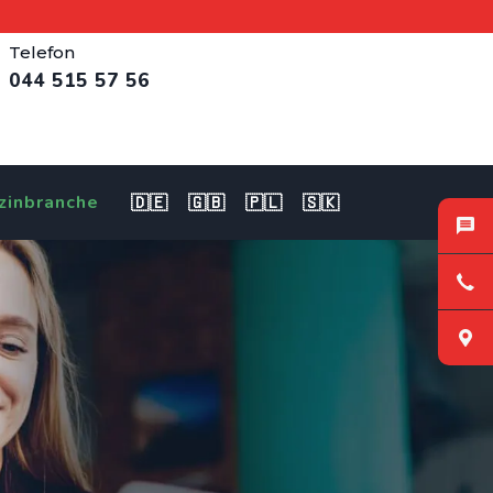
Telefon
044 515 57 56
zinbranche
🇩🇪
🇬🇧
🇵🇱
🇸🇰