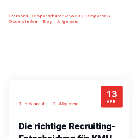
vs. Temporärarbeit
iPersonal Temporärbüro Schweiz | Temporär &
Dauerstellen
>
Blog
>
Allgemein
>
Die besten
Recruiting-Modelle für KMU in der Schweiz 2026:
Personalvermittlung vs. Temporärarbeit
13
APR.
H.Yaacoubi
Allgemein
Die richtige Recruiting-