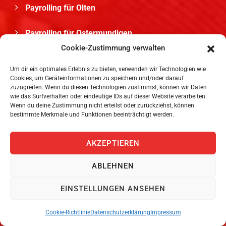
Payrolling für Olten
Payrolling für Ostermundigen
Cookie-Zustimmung verwalten
Personalvermittlung für Pully
Um dir ein optimales Erlebnis zu bieten, verwenden wir Technologien wie
Cookies, um Geräteinformationen zu speichern und/oder darauf
Temporärbüro für Uzwil
zuzugreifen. Wenn du diesen Technologien zustimmst, können wir Daten
wie das Surfverhalten oder eindeutige IDs auf dieser Website verarbeiten.
Wenn du deine Zustimmung nicht erteilst oder zurückziehst, können
Personaldienstleister für Herisau
bestimmte Merkmale und Funktionen beeinträchtigt werden.
AKZEPTIEREN
TEMPORÄRBÜRO SCHWEIZ
ABLEHNEN
EINSTELLUNGEN ANSEHEN
Temporärbüro für Aargau
Cookie-Richtlinie
Datenschutzerklärung
Impressum
Temporärbüro für Basel