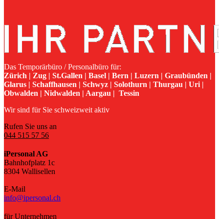
Das Temporärbüro / Personalbüro für:
Zürich | Zug | St.Gallen | Basel | Bern | Luzern | Graubünden |
Glarus | Schaffhausen | Schwyz | Solothurn | Thurgau | Uri |
Obwalden | Nidwalden | Aargau | Tessin
Wir sind für Sie schweizweit aktiv
Rufen Sie uns an
044 515 57 56
iPersonal AG
Bahnhofplatz 1c
8304 Wallisellen
E-Mail
info@ipersonal.ch
für Unternehmen