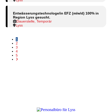
Entwässerungstechnologe/in EFZ (m/w/d) 100% in
Region Lyss gesucht.
Dauerstelle, Temporär
Lyss
1
2
3
4
5