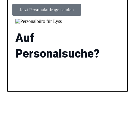
Jetzt Personalanfrage senden
Auf
Personalsuche?
Füllen Sie das Formular aus und wir besprechen
anschließend gemeinsam Ihre Vakanz und stellen
Ihnen passende Kandidaten vor. Ihr
Personalbüro
für
Lyss.
Unsere Experten helfen Ihnen