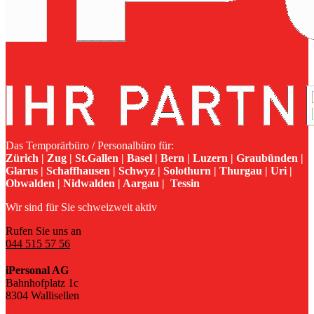
Das Temporärbüro / Personalbüro für:
Zürich | Zug | St.Gallen | Basel | Bern | Luzern | Graubünden |
Glarus | Schaffhausen | Schwyz | Solothurn | Thurgau | Uri |
Obwalden | Nidwalden | Aargau | Tessin
Wir sind für Sie schweizweit aktiv
Rufen Sie uns an
044 515 57 56
iPersonal AG
Bahnhofplatz 1c
8304 Wallisellen