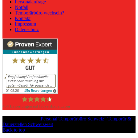
Personalanfrage
Notfall
Temporärbüro wechseln?
Kontakt
Impressum
Datenschutz
454
Bewertungen auf ProvenExpert.com
iPersonal
Copyright © 2026
iPersonal Temporärbüro Schweiz | Temporär &
Dauerstellen Schweizweit
, All Rights Reserved.
Back to top