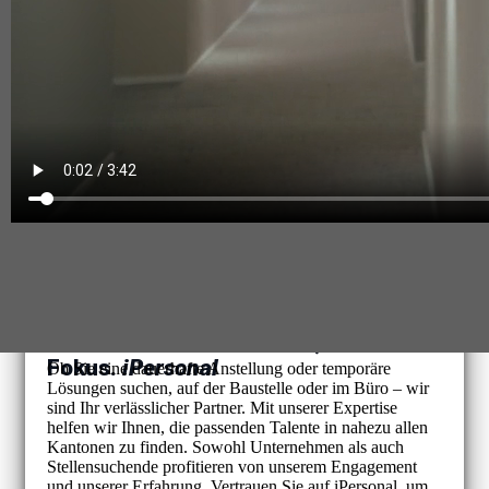
Ihre Personalbedürfnisse, unser
Fokus.
iPersonal
Ob Sie eine dauerhafte Anstellung oder temporäre
Lösungen suchen, auf der Baustelle oder im Büro – wir
sind Ihr verlässlicher Partner. Mit unserer Expertise
helfen wir Ihnen, die passenden Talente in nahezu allen
Kantonen zu finden. Sowohl Unternehmen als auch
Stellensuchende profitieren von unserem Engagement
und unserer Erfahrung. Vertrauen Sie auf iPersonal, um