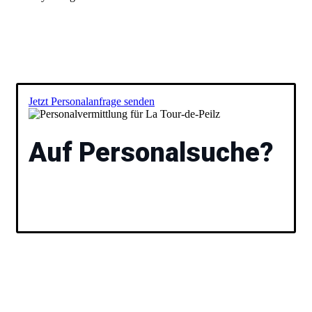
Jetzt Personalanfrage senden
Auf Personalsuche?
Füllen Sie das Formular aus und wir besprechen
anschließend gemeinsam Ihre Vakanz und stellen Ihnen
passende Kandidaten vor. Ihr
Personalvermittlung
für
La Tour-de-Peilz.