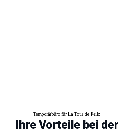
Unsere Experten helfen Ihnen
dabei, den idealen Job für Ihre
Bedürfnisse zu finden.
Temporärbüro für La Tour-de-Peilz
Ihre Vorteile bei der